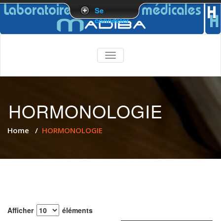
Se
connecter
TOGGLE
NAVIGATION
HORMONOLOGIE
Home
/
HORMONOLOGIE
Afficher
éléments