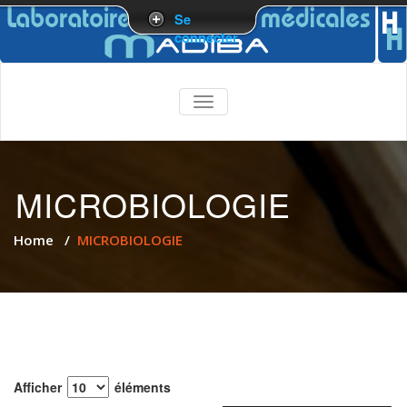
Se
connecter
TOGGLE
NAVIGATION
MICROBIOLOGIE
Home
/
MICROBIOLOGIE
Afficher
éléments